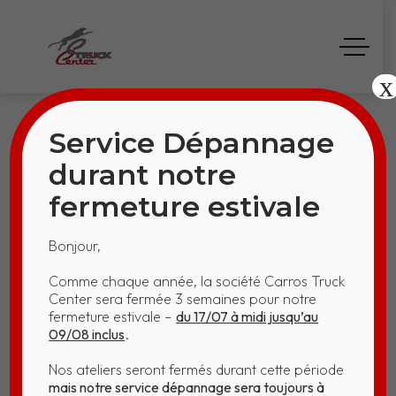
x
Service Dépannage
durant notre
fermeture estivale
KO 14029 – JIVE
Bonjour,
EXPRESS
Comme chaque année, la société Carros Truck
Center sera fermée 3 semaines pour notre
Home
KO 14029 – JIVE EXPRESS
fermeture estivale –
du 17/07 à midi jusqu’au
09/08 inclus
.
Nos ateliers seront fermés durant cette période
mais notre service dépannage sera toujours à