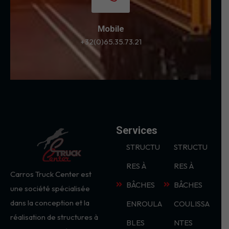
Mobile
+32(0)65.35.73.21
Services
STRUCTU
STRUCTU
RES À
RES À
Carros Truck Center est
BÂCHES
BÂCHES
une société spécialisée
dans la conception et la
ENROULA
COULISSA
réalisation de structures à
BLES
NTES