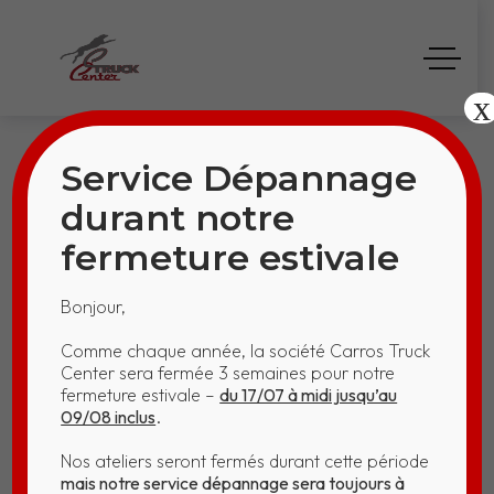
x
Service Dépannage
durant notre
fermeture estivale
KO 13998 – GO
Bonjour,
FAST
Comme chaque année, la société Carros Truck
Center sera fermée 3 semaines pour notre
Home
KO 13998 – GO FAST
fermeture estivale –
du 17/07 à midi jusqu’au
09/08 inclus
.
Nos ateliers seront fermés durant cette période
mais notre service dépannage sera toujours à