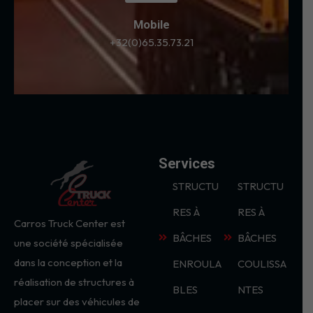
Mobile
+32(0)65.35.73.21
Services
STRUCTU
STRUCTU
RES À
RES À
Carros Truck Center est
BÂCHES
BÂCHES
une société spécialisée
dans la conception et la
ENROULA
COULISSA
réalisation de structures à
BLES
NTES
placer sur des véhicules de