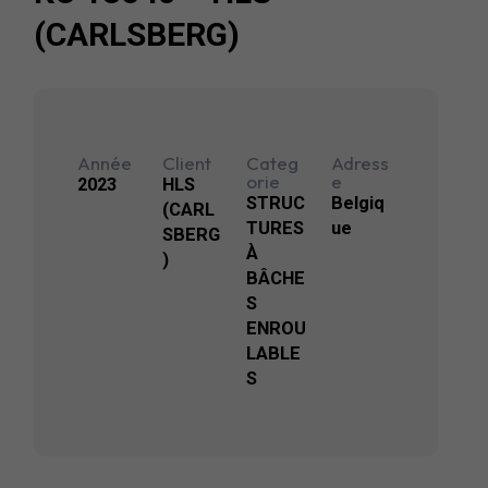
(CARLSBERG)
Année
Client
Categ
Adress
orie
e
2023
HLS
STRUC
Belgiq
(CARL
TURES
ue
SBERG
À
)
BÂCHE
S
ENROU
LABLE
S