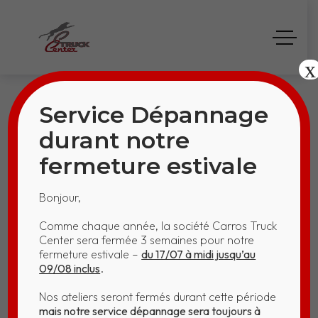
x
Service Dépannage
durant notre
fermeture estivale
KO 13640 – HLS
Bonjour,
(CARLSBERG)
Comme chaque année, la société Carros Truck
Center sera fermée 3 semaines pour notre
Home
KO 13640 – HLS (CARLSBERG)
fermeture estivale –
du 17/07 à midi jusqu’au
09/08 inclus
.
Nos ateliers seront fermés durant cette période
mais notre service dépannage sera toujours à