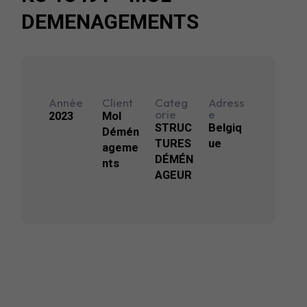
DEMENAGEMENTS
Année
Client
Categ
Adress
orie
e
2023
Mol
STRUC
Belgiq
Démén
TURES
ue
ageme
DÉMÉN
nts
AGEUR