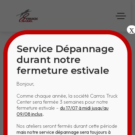
x
Service Dépannage
durant notre
fermeture estivale
KO 13491 – MOL
Bonjour,
DEMENAGEMENTS
Comme chaque année, la société Carros Truck
Center sera fermée 3 semaines pour notre
Home
KO 13491 – MOL DEMENAGEMENTS
fermeture estivale –
du 17/07 à midi jusqu’au
09/08 inclus
.
Nos ateliers seront fermés durant cette période
mais notre service dépannage sera toujours à