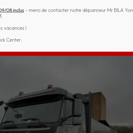
09/08 inclus
– merci de contacter notre dépanneur Mr BILA Yon
3
es vacances !
uck Center.