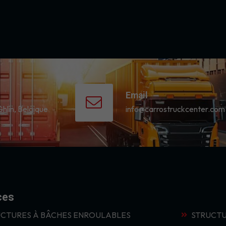
Email
Ghlin, Belgique
info@carrostruckcenter.com
ces
CTURES À BÂCHES ENROULABLES
STRUCTU