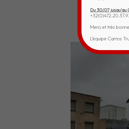
Du 30/07 jusqu’au 
+32(0)472.20.37.9
Merci et très bonn
L’équipe Carros Tr