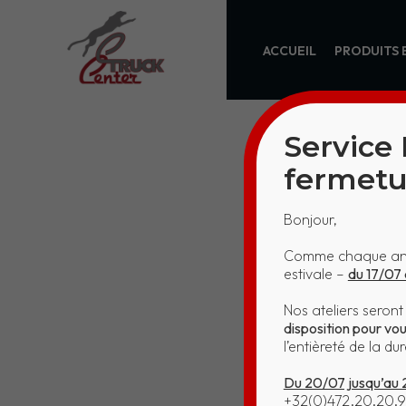
ACCUEIL
PRODUITS 
Service
fermetu
Bonjour,
KO 12
Comme chaque anné
estivale –
du 17/07 
Nos ateliers seron
disposition pour vo
l’entièreté de la d
Du 20/07 jusqu’au
+32(0)472.20.20.