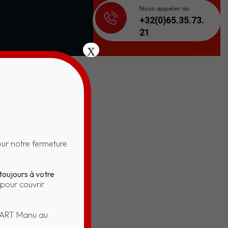
Nous appeler au
+32(0)65.35.73.
21
x
DAVID
ur notre fermeture
toujours à votre
pour couvrir
SART Manu au