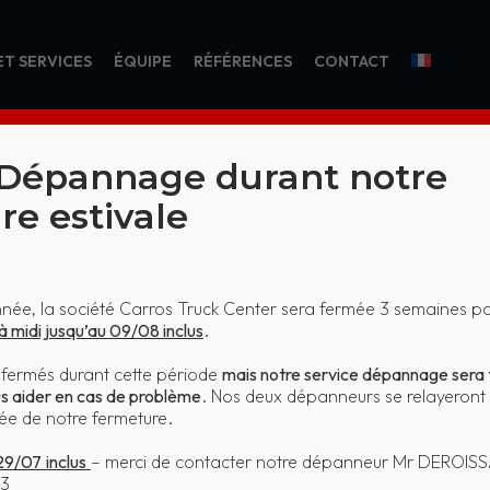
ET SERVICES
ÉQUIPE
RÉFÉRENCES
CONTACT
 Dépannage durant notre
re estivale
770 – MARCEL 
e, la société Carros Truck Center sera fermée 3 semaines po
à midi jusqu’au 09/08 inclus
.
Home
KO 12770 – MARCEL DAVID
t fermés durant cette période
mais notre service dépannage sera 
us aider en cas de problème
. Nos deux dépanneurs se relayeront 
urée de notre fermeture.
 29/07
inclus
– merci de contacter notre dépanneur Mr DEROIS
93