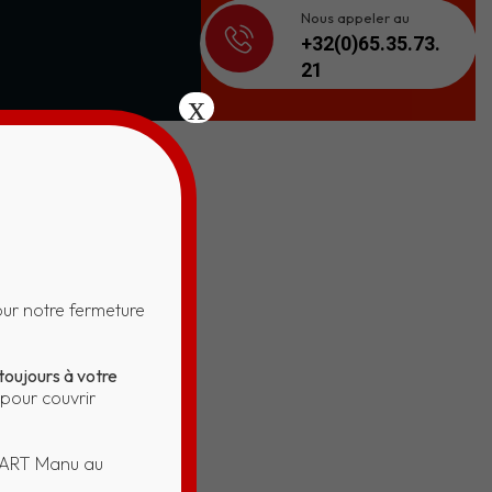
Nous appeler au
+32(0)65.35.73.
21
x
ERT
ur notre fermeture
toujours à votre
pour couvrir
SART Manu au