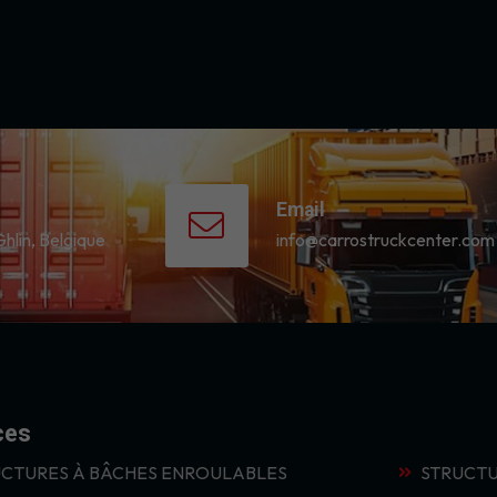
Email
Ghlin, Belgique
info@carrostruckcenter.com
ces
CTURES À BÂCHES ENROULABLES
STRUCTU