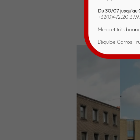
Du 30/07 jusqu’au 
+32(0)472.20.37.9
Merci et très bonn
L’équipe Carros Tr