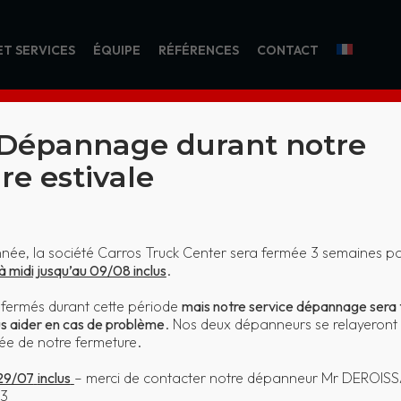
ET SERVICES
ÉQUIPE
RÉFÉRENCES
CONTACT
 Dépannage durant notre
re estivale
 11483 BOUCKA
e, la société Carros Truck Center sera fermée 3 semaines po
à midi jusqu’au 09/08 inclus
.
Home
KO 11483 BOUCKAERT
t fermés durant cette période
mais notre service dépannage sera 
us aider en cas de problème
. Nos deux dépanneurs se relayeront 
urée de notre fermeture.
 29/07
inclus
– merci de contacter notre dépanneur Mr DEROIS
93