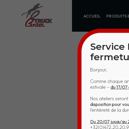
ACCUEIL
PRODUITS 
Service
fermetu
Bonjour,
KO
Comme chaque anné
estivale –
du 17/07 
Nos ateliers seron
disposition pour vo
l’entièreté de la d
Du 20/07 jusqu’au
+32(0)472.20.20.