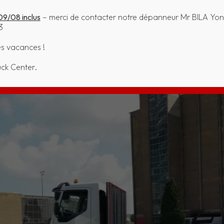
09/08 inclus
– merci de contacter notre dépanneur Mr BILA Yon
3
es vacances !
uck Center.