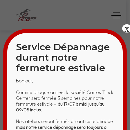
x
Service Dépannage
durant notre
fermeture estivale
REMORQUES -
Bonjour,
SEMI-REMORQUES
Comme chaque année, la société Carros Truck
Center sera fermée 3 semaines pour notre
Home
Projects
fermeture estivale –
du 17/07 à midi jusqu’au
09/08 inclus
.
REMORQUES - SEMI-REMORQUES
Nos ateliers seront fermés durant cette période
mais notre service dépannage sera toujours à