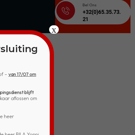
Bel Ons
+32(0)65.35.73.
21
x
sluiting
of –
van 17/07 om
ES – BR17
ngsdienst blijft
lkaar aflossen om
e heer
e heer BILA Yonni