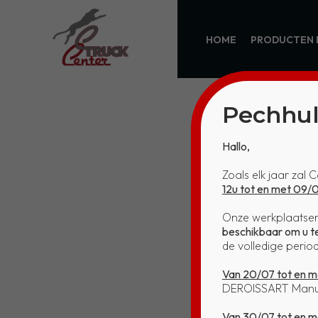
HOME
PRODUCTEN 
Pechhul
Hallo,
Zoals elk jaar zal 
KO 13228 
12u tot en met 09/
Onze werkplaatsen 
beschikbaar om u te
de volledige period
Van 20/07 tot en m
DEROISSART Manu 
Van 30/07 tot en 