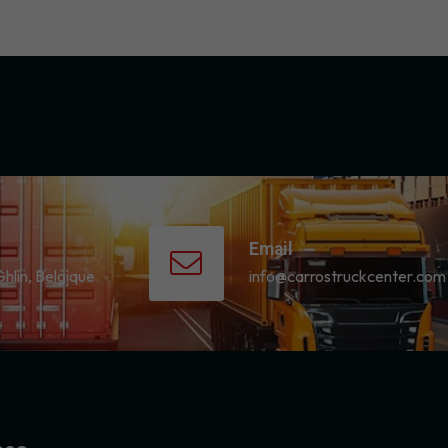
Email
Ghlin, Belgique
info@carrostruckcenter.com