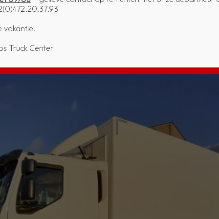
(0)472.20.37.93
e vakantie!
os Truck Center