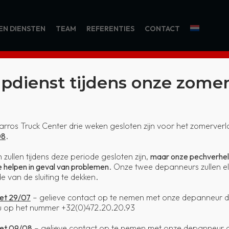
EN DIENSTEN
TEAM
REFERENTIES
CONTACT
pdienst tijdens onze zomer
Carros Truck Center drie weken gesloten zijn voor het zomerverl
FERNAND GEORG
08
.
zullen tijdens deze periode gesloten zijn,
maar onze pechverhelpi
 helpen in geval van problemen
. Onze twee depanneurs zullen e
Home
KO 13228 FERNAND GEORGES – BR17
e van de sluiting te dekken.
et 29/07
– gelieve contact op te nemen met onze depanneur d
op het nummer +32(0)472.20.20.93
met 09/08
– gelieve contact op te nemen met onze depanneur d