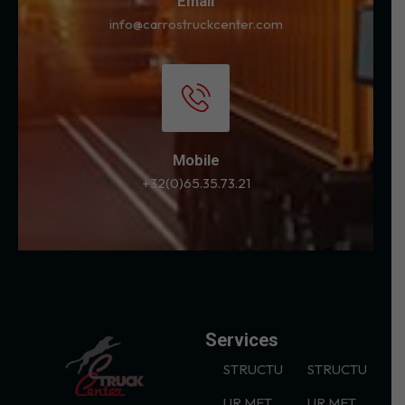
Email
info@carrostruckcenter.com
Mobile
+32(0)65.35.73.21
Services
STRUCTU
STRUCTU
UR MET
UR MET