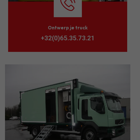
Ontwerp je truck
+32(0)65.35.73.21