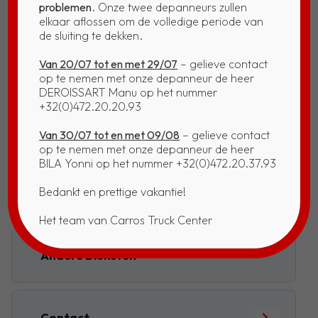
problemen
. Onze twee depanneurs zullen
elkaar aflossen om de volledige periode van
de sluiting te dekken.
Van 20/07 tot en met 29/07
– gelieve contact
op te nemen met onze depanneur de heer
DEROISSART Manu op het nummer
+32(0)472.20.20.93
Beschrijving
Van 30/07 tot en met 09/08
– gelieve contact
op te nemen met onze depanneur de heer
BILA Yonni op het nummer +32(0)472.20.37.93
Bedankt en prettige vakantie!
Onze Realisaties
Het team van Carros Truck Center
Andere Diensten
Contact