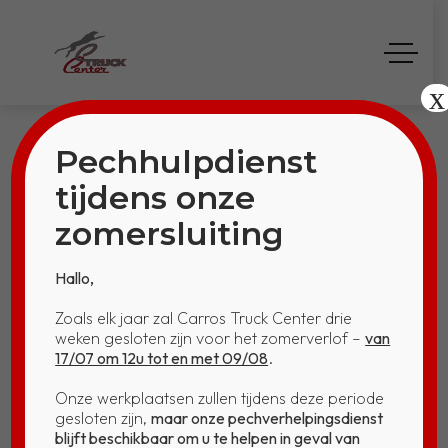
x
Pechhulpdienst
tijdens onze
zomersluiting
RIJDENDE
Hallo,
WERKPLAATSEN
Zoals elk jaar zal Carros Truck Center drie
weken gesloten zijn voor het zomerverlof –
van
Home
RIJDENDE WERKPLAATSEN
17/07 om 12u tot en met 09/08
.
Onze werkplaatsen zullen tijdens deze periode
gesloten zijn,
maar onze pechverhelpingsdienst
blijft beschikbaar om u te helpen in geval van